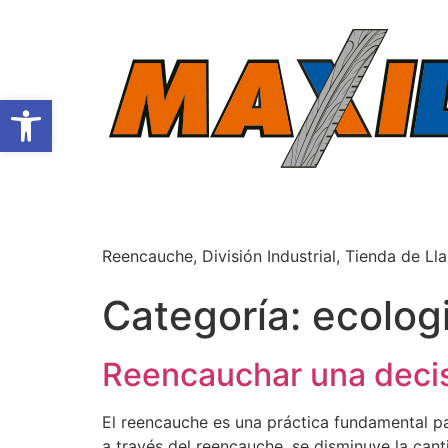
Abrir barra de herramientas
Reencauche, División Industrial, Tienda de Ll
Categoría:
ecolog
Reencauchar una decis
El reencauche es una práctica fundamental par
a través del reencauche, se disminuye la cant