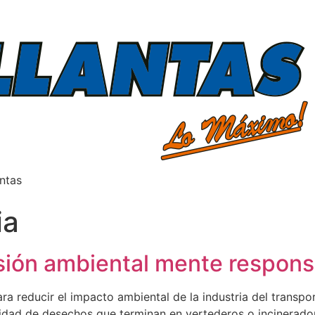
antas
ia
ión ambiental mente respons
a reducir el impacto ambiental de la industria del transport
idad de desechos que terminan en vertederos o incineradora