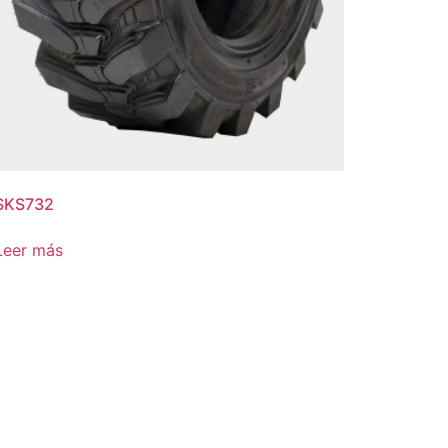
SKS732
Leer más